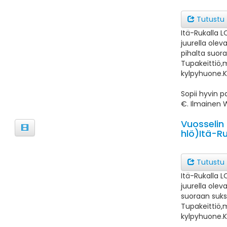
Tutustu
Itä-Rukalla L
juurella olev
pihalta suora
Tupakeittiö,
kylpyhuone.K
Sopii hyvin p
€. Ilmainen W
Vuosselin
hlö)Itä-R
Tutustu
Itä-Rukalla L
juurella olev
suoraan suksi
Tupakeittiö,
kylpyhuone.K