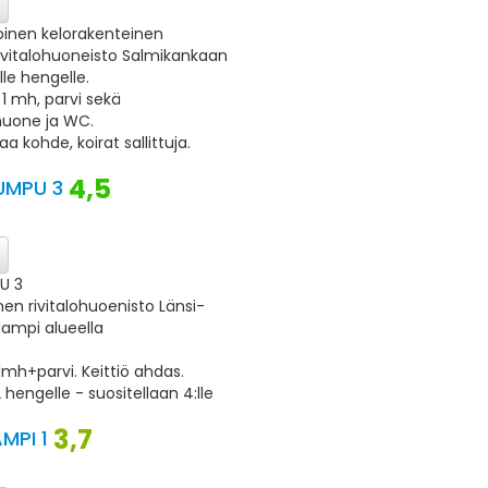
toinen kelorakenteinen
rivitalohuoneisto Salmikankaan
lle hengelle.
 1 mh, parvi sekä
uone ja WC.
aa kohde, koirat sallittuja.
4,5
UMPU 3
U 3
en rivitalohuoenisto Länsi-
lampi alueella
mh+parvi. Keittiö ahdas.
hengelle - suositellaan 4:lle
3,7
MPI 1