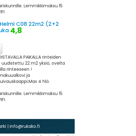
ariskunnille. Lemmikkimaksu 15
IFI
 Helmi C08 22m2 (2+2
4,8
Ruka
OISTAVALLA PAIKALLA rinteiden
a uudistettu 22 m2 yksiö, ovelta
lla rinteeseen !
makuualkovi ja
uivauskaappi.Max 4 hlö.
ariskunnille. Lemmikkimaksu 15
FI.
ki | info@rukako.fi