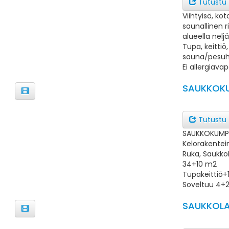
Tutustu
Viihtyisä, ko
saunallinen 
alueella neljä
Tupa, keittiö,
sauna/pesuh
Ei allergiavap
SAUKKOK
Tutustu
SAUKKOKUMP
Kelorakentein
Ruka, Saukko
34+10 m2
Tupakeittiö+1
Soveltuu 4+2 
SAUKKOLA