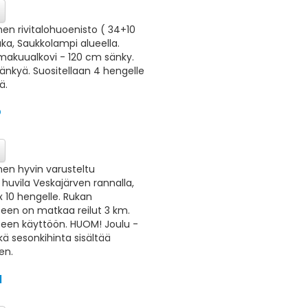
en rivitalohuoenisto ( 34+10
ka, Saukkolampi alueella.
 makuualkovi - 120 cm sänky.
3 sänkyä. Suositellaan 4 hengelle
ä.
O
nen hyvin varusteltu
huvila Veskajärven rannalla,
 10 hengelle. Rukan
seen on matkaa reilut 3 km.
een käyttöön. HUOM! Joulu -
kä sesonkihinta sisältää
en.
N