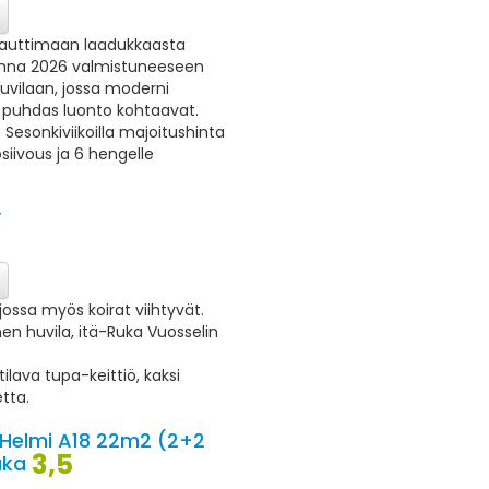
nauttimaan laadukkaasta
nna 2026 valmistuneeseen
huvilaan, jossa moderni
puhdas luonto kohtaavat.
Sesonkiviikoilla majoitushinta
ösiivous ja 6 hengelle
Y
ossa myös koirat viihtyvät.
nen huvila, itä-Ruka Vuosselin
tilava tupa-keittiö, kaksi
tta.
 Helmi A18 22m2 (2+2
3,5
uka