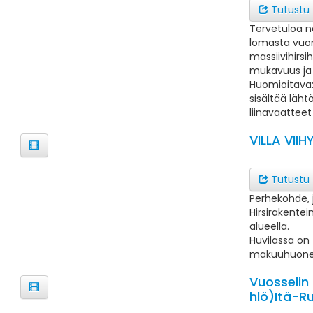
Tutustu
Tervetuloa 
lomasta vuo
massiivihirsi
mukavuus ja 
Huomioitava: 
sisältää läht
liinavaatteet
VILLA VIIH
Tutustu
Perhekohde, j
Hirsirakentei
alueella.
Huvilassa on 
makuuhuone
Vuosselin
hlö)Itä-R