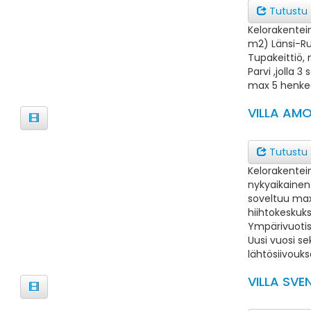
Tutustu
Kelorakentein
m2) Länsi-Ru
Tupakeittiö,
Parvi ,jolla 
max 5 henke
VILLA AM
Tutustu
Kelorakentei
nykyaikainen 
soveltuu max
hiihtokeskuk
Ympärivuotis
Uusi vuosi se
lähtösiivouks
VILLA SVE