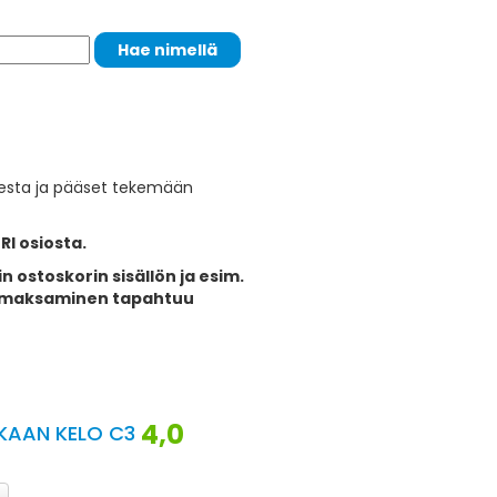
esta ja pääset tekemään
I osiosta.
stoskorin sisällön ja esim.
ja maksaminen tapahtuu
4,0
KAAN KELO C3