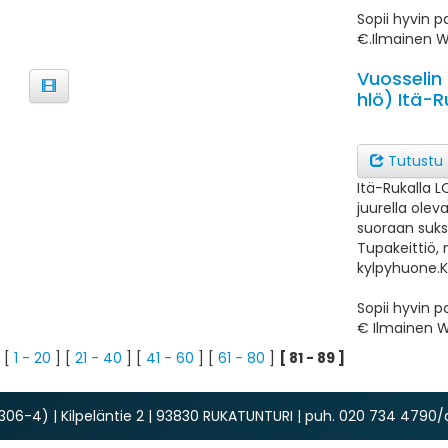
Sopii hyvin p
€.Ilmainen W
Vuosselin
hlö) Itä-
Tutustu
Itä-Rukalla L
juurella olev
suoraan suksi
Tupakeittiö, 
kylpyhuone.K
Sopii hyvin p
€ Ilmainen WI
[
1 - 20
] [
21 - 40
] [
41 - 60
] [
61 - 80
]
[ 81 - 89 ]
06-4) | Kilpeläntie 2 | 93830 RUKATUNTURI | puh. 020 734 4790/ar