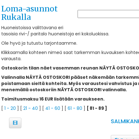
Loma-asunnot
Rukalla
Huoneistoissa valittavana eri
tasoisia rivi-/ paritalo huoneistoja eri kokoluokissa.
Ole hyvä ja tutustu tarjontaamme.
Klikkaamalla kohteen nimeä saat tarkemman kuvauksen kohte
varausta.
Ostoskorin tilan näet vasemman reunan NÄYTÄ OSTOSKOR
Valinnalla NÄYTÄ OSTOSKORI pääset näkemään tarkemmin o
poistamaan sieltä kohteita. Myös varaustesi vahvistus 
menemällä ostoskoriin NÄYTÄ OSTOSKORI valinnalla.
Toimitusmaksu 16 EUR lisätään varaukseen.
[
1 - 20
] [
21 - 40
] [
41 - 60
] [
61 - 80
]
[ 81 - 89 ]
SALMIKAN