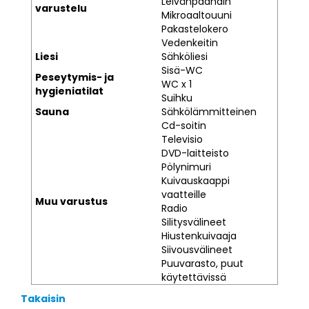
Leivänpaahdin
varustelu
Mikroaaltouuni
Pakastelokero
Vedenkeitin
Liesi
Sähköliesi
Sisä-WC
Peseytymis- ja
WC x 1
hygieniatilat
Suihku
Sauna
Sähkölämmitteinen
Cd-soitin
Televisio
DVD-laitteisto
Pölynimuri
Kuivauskaappi
vaatteille
Muu varustus
Radio
Silitysvälineet
Hiustenkuivaaja
Siivousvälineet
Puuvarasto, puut
käytettävissä
Takaisin