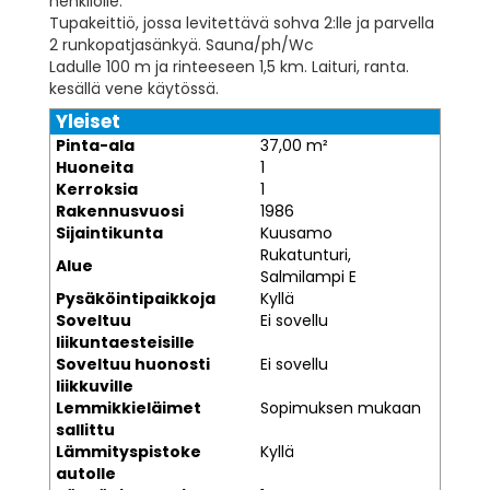
henkilölle.
Tupakeittiö, jossa levitettävä sohva 2:lle ja parvella
2 runkopatjasänkyä. Sauna/ph/Wc
Ladulle 100 m ja rinteeseen 1,5 km. Laituri, ranta.
kesällä vene käytössä.
Yleiset
Pinta-ala
37,00 m²
Huoneita
1
Kerroksia
1
Rakennusvuosi
1986
Sijaintikunta
Kuusamo
Rukatunturi,
Alue
Salmilampi E
Pysäköintipaikkoja
Kyllä
Soveltuu
Ei sovellu
liikuntaesteisille
Soveltuu huonosti
Ei sovellu
liikkuville
Lemmikkieläimet
Sopimuksen mukaan
sallittu
Lämmityspistoke
Kyllä
autolle