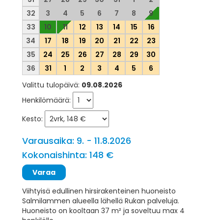
32
3
4
5
6
7
8
9
33
10
11
12
13
14
15
16
34
17
18
19
20
21
22
23
35
24
25
26
27
28
29
30
36
31
1
2
3
4
5
6
Valittu tulopäivä:
09.08.2026
Henkilömäärä:
Kesto:
Varausaika: 9. - 11.8.2026
Kokonaishinta: 148 €
Viihtyisä edullinen hirsirakenteinen huoneisto
Salmilammen alueella lähellä Rukan palveluja.
Huoneisto on kooltaan 37 m² ja soveltuu max 4