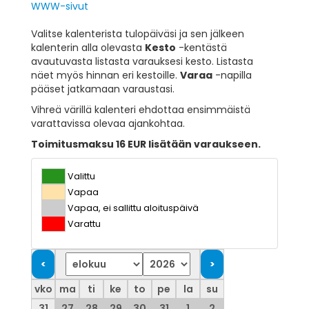
WWW-sivut
Valitse kalenterista tulopäiväsi ja sen jälkeen
kalenterin alla olevasta
Kesto
-kentästä
avautuvasta listasta varauksesi kesto. Listasta
näet myös hinnan eri kestoille.
Varaa
-napilla
pääset jatkamaan varaustasi.
Vihreä värillä kalenteri ehdottaa ensimmäistä
varattavissa olevaa ajankohtaa.
Toimitusmaksu 16 EUR lisätään varaukseen.
Valittu
Vapaa
Vapaa, ei sallittu aloituspäivä
Varattu
vko
ma
ti
ke
to
pe
la
su
31
27
28
29
30
31
1
2