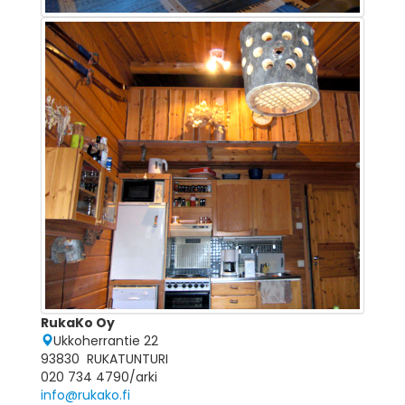
RukaKo Oy
Ukkoherrantie 22
93830 RUKATUNTURI
020 734 4790/arki
info@rukako.fi