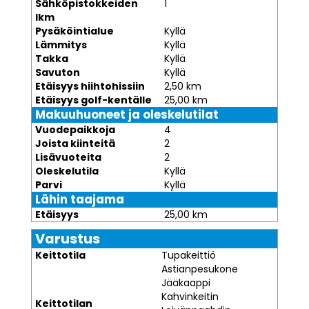
Sähköpistokkeiden
1
lkm
Pysäköintialue
Kyllä
Lämmitys
Kyllä
Takka
Kyllä
Savuton
Kyllä
Etäisyys hiihtohissiin
2,50 km
Etäisyys golf-kentälle
25,00 km
Makuuhuoneet ja oleskelutilat
Vuodepaikkoja
4
Joista kiinteitä
2
Lisävuoteita
2
Oleskelutila
Kyllä
Parvi
Kyllä
Lähin taajama
Etäisyys
25,00 km
Varustus
Keittotila
Tupakeittiö
Astianpesukone
Jääkaappi
Kahvinkeitin
Keittotilan