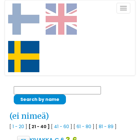
Toggle
navigat
(ei nimeä)
[
1 - 20
]
[ 21 - 40 ]
[
41 - 60
] [
61 - 80
] [
81 - 89
]
KIVAKKA C 6