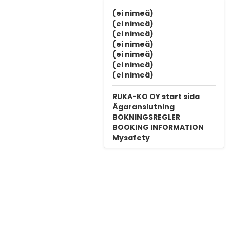
(ei nimeä)
(ei nimeä)
(ei nimeä)
(ei nimeä)
(ei nimeä)
(ei nimeä)
(ei nimeä)
RUKA-KO OY start sida
Ägaranslutning
BOKNINGSREGLER
BOOKING INFORMATION
Mysafety