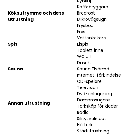
Kylskåp
Kaffebryggare
Köksutrymme och dess
Brödrost
utrustning
Mikrovågsugn
Frysbox
Frys
Vattenkokare
Spis
Elspis
Toalett inne
WC x 1
Dusch
Sauna
Sauna Elvärmd
Internet-förbindelse
CD-spelare
Television
Dvd-anläggning
Damnmsugare
Annan utrustning
Torkskåp för kläder
Radio
Silitysvälineet
Hårtork
Städutrustning