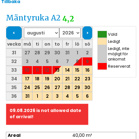
Tillbaka
Mäntyruka A2
4,2
Vald
Ledigt
vecka
må
ti
on
to
fr
lö
sö
Ledigt, inte
31
27
28
29
30
31
1
2
möjligt för
ankomst
32
3
4
5
6
7
8
9
Reserverat
33
10
11
12
13
14
15
16
34
17
18
19
20
21
22
23
35
24
25
26
27
28
29
30
36
31
1
2
3
4
5
6
09.08.2026
is not allowed date
of arrival!
Areal
40,00 m²