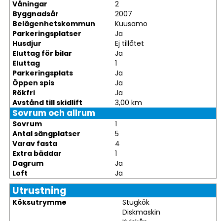
Våningar
2
Byggnadsår
2007
Belägenhetskommun
Kuusamo
Parkeringsplatser
Ja
Husdjur
Ej tillåtet
Eluttag för bilar
Ja
Eluttag
1
Parkeringsplats
Ja
Öppen spis
Ja
Rökfri
Ja
Avstånd till skidlift
3,00 km
Sovrum och allrum
Sovrum
1
Antal sängplatser
5
Varav fasta
4
Extra bäddar
1
Dagrum
Ja
Loft
Ja
Utrustning
Köksutrymme
Stugkök
Diskmaskin