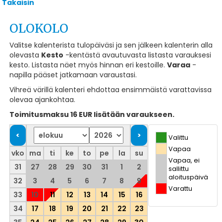
Takaisin
OLOKOLO
Valitse kalenterista tulopäiväsi ja sen jälkeen kalenterin alla
olevasta
Kesto
-kentästä avautuvasta listasta varauksesi
kesto. Listasta näet myös hinnan eri kestoille.
Varaa
-
napilla pääset jatkamaan varaustasi.
Vihreä värillä kalenteri ehdottaa ensimmäistä varattavissa
olevaa ajankohtaa.
Toimitusmaksu 16 EUR lisätään varaukseen.
Valittu
Vapaa
vko
ma
ti
ke
to
pe
la
su
Vapaa, ei
31
27
28
29
30
31
1
2
sallittu
aloituspäivä
32
3
4
5
6
7
8
9
Varattu
33
10
11
12
13
14
15
16
34
17
18
19
20
21
22
23