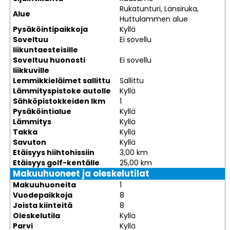
Rukatunturi, Länsiruka,
Alue
Huttulammen alue
Pysäköintipaikkoja
Kyllä
Soveltuu
Ei sovellu
liikuntaesteisille
Soveltuu huonosti
Ei sovellu
liikkuville
Lemmikkieläimet sallittu
Sallittu
Lämmityspistoke autolle
Kyllä
Sähköpistokkeiden lkm
1
Pysäköintialue
Kyllä
Lämmitys
Kyllä
Takka
Kyllä
Savuton
Kyllä
Etäisyys hiihtohissiin
3,00 km
Etäisyys golf-kentälle
25,00 km
Makuuhuoneet ja oleskelutilat
Makuuhuoneita
1
Vuodepaikkoja
8
Joista kiinteitä
8
Oleskelutila
Kyllä
Parvi
Kyllä