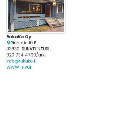
RukaKo Oy
Rinnetie 10 B
93830 RUKATUNTURI
020 734 4790/arki
info@rukako.fi
WWW-sivut