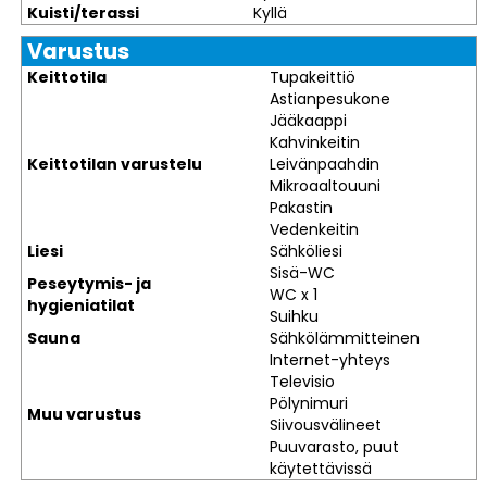
Kuisti/terassi
Kyllä
Varustus
Keittotila
Tupakeittiö
Astianpesukone
Jääkaappi
Kahvinkeitin
Keittotilan varustelu
Leivänpaahdin
Mikroaaltouuni
Pakastin
Vedenkeitin
Liesi
Sähköliesi
Sisä-WC
Peseytymis- ja
WC x 1
hygieniatilat
Suihku
Sauna
Sähkölämmitteinen
Internet-yhteys
Televisio
Pölynimuri
Muu varustus
Siivousvälineet
Puuvarasto, puut
käytettävissä