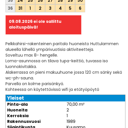
35
24
25
26
27
28
29
30
36
31
1
2
3
4
5
6
09.08.2026
ei ole sallittu
aloituspäivä!
Pelkkahirsi-rakenteinen paritalo huoneisto Huttulammen
alueella lähellä ympärivuotisia aktiviteetteja.
Soveltuu max 8- hengelle.
Loma-asunnossa on tilava tupa-keittiö, tuvassa iso
luonnokivitakka.
Alakerrassa on pieni makuuhuone jossa 120 cm sänky sekä
wc-ph-sauna.
Parvella on kolme parisänkyä.
Kohteessa on käytettävissä wifi ja etätyöpöytä
Yleiset
Pinta-ala
70,00 m²
Huoneita
2
Kerroksia
1
Rakennusvuosi
1989
Sijaintikunta
Kuusamo