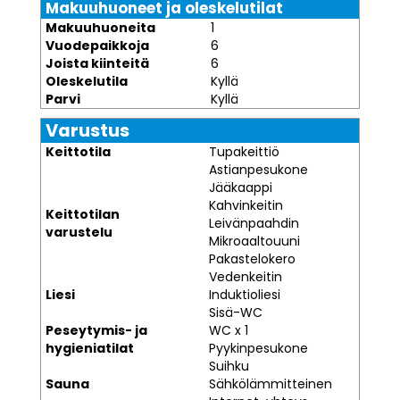
Makuuhuoneet ja oleskelutilat
Makuuhuoneita
1
Vuodepaikkoja
6
Joista kiinteitä
6
Oleskelutila
Kyllä
Parvi
Kyllä
Varustus
Keittotila
Tupakeittiö
Astianpesukone
Jääkaappi
Kahvinkeitin
Keittotilan
Leivänpaahdin
varustelu
Mikroaaltouuni
Pakastelokero
Vedenkeitin
Liesi
Induktioliesi
Sisä-WC
Peseytymis- ja
WC x 1
hygieniatilat
Pyykinpesukone
Suihku
Sauna
Sähkölämmitteinen