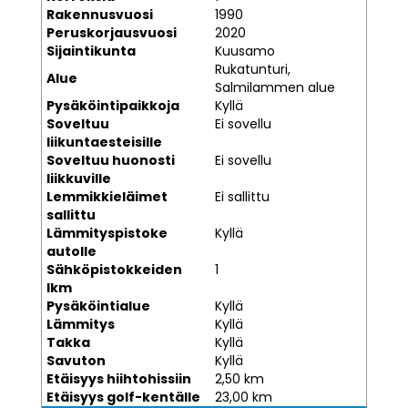
Rakennusvuosi
1990
Peruskorjausvuosi
2020
Sijaintikunta
Kuusamo
Rukatunturi,
Alue
Salmilammen alue
Pysäköintipaikkoja
Kyllä
Soveltuu
Ei sovellu
liikuntaesteisille
Soveltuu huonosti
Ei sovellu
liikkuville
Lemmikkieläimet
Ei sallittu
sallittu
Lämmityspistoke
Kyllä
autolle
Sähköpistokkeiden
1
lkm
Pysäköintialue
Kyllä
Lämmitys
Kyllä
Takka
Kyllä
Savuton
Kyllä
Etäisyys hiihtohissiin
2,50 km
Etäisyys golf-kentälle
23,00 km