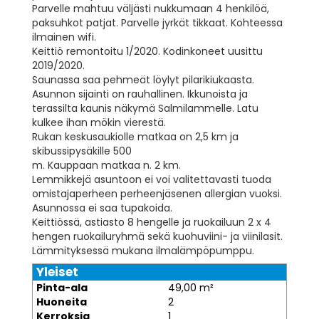
Parvelle mahtuu väljästi nukkumaan 4 henkilöä,
paksuhkot patjat. Parvelle jyrkät tikkaat. Kohteessa
ilmainen wifi.
Keittiö remontoitu 1/2020. Kodinkoneet uusittu
2019/2020.
Saunassa saa pehmeät löylyt pilarikiukaasta.
Asunnon sijainti on rauhallinen. Ikkunoista ja
terassilta kaunis näkymä Salmilammelle. Latu
kulkee ihan mökin vierestä.
Rukan keskusaukiolle matkaa on 2,5 km ja
skibussipysäkille 500
m. Kauppaan matkaa n. 2 km.
Lemmikkejä asuntoon ei voi valitettavasti tuoda
omistajaperheen perheenjäsenen allergian vuoksi.
Asunnossa ei saa tupakoida.
Keittiössä, astiasto 8 hengelle ja ruokailuun 2 x 4
hengen ruokailuryhmä sekä kuohuviini- ja viinilasit.
Lämmityksessä mukana ilmalämpöpumppu.
Yleiset
Pinta-ala
49,00 m²
Huoneita
2
Kerroksia
1