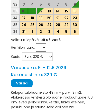
32
3
4
5
6
7
8
9
33
10
11
12
13
14
15
16
34
17
18
19
20
21
22
23
35
24
25
26
27
28
29
30
36
31
1
2
3
4
5
6
Valittu tulopäivä:
09.08.2026
Henkilömäärä:
Kesto:
Varausaika: 9. - 12.8.2026
Kokonaishinta: 320 €
Keloparitalohuoneisto 49 m + parvi 13 m2.
Alakerrassa viihtyisä olohuone, makuuhuone 160
cm leveä jenkkisänky, keittiö, tilava eteinen,
pesuhuone ja sauna sekä erillinen wc.