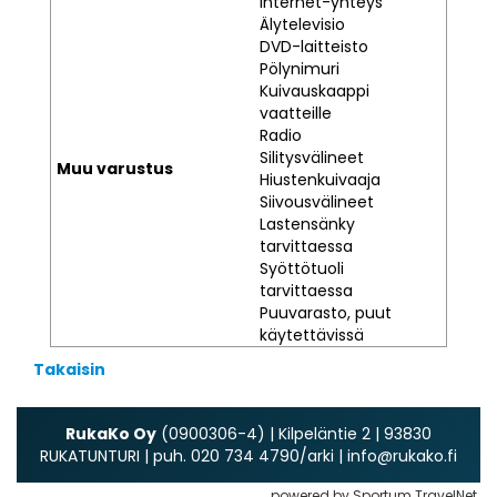
Internet-yhteys
Älytelevisio
DVD-laitteisto
Pölynimuri
Kuivauskaappi
vaatteille
Radio
Silitysvälineet
Muu varustus
Hiustenkuivaaja
Siivousvälineet
Lastensänky
tarvittaessa
Syöttötuoli
tarvittaessa
Puuvarasto, puut
käytettävissä
Takaisin
RukaKo Oy
(0900306-4) | Kilpeläntie 2 | 93830
RUKATUNTURI | puh. 020 734 4790/arki | info@rukako.fi
powered by Sportum TravelNet