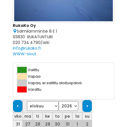
RukaKo Oy
Salmilammintie 8 E 1
93830 RUKATUNTURI
020 734 4790/arki
info@rukako.fi
WWW-sivut
Valittu
Vapaa
Vapaa, ei sallittu aloituspäivä
Varattu
vko
ma
ti
ke
to
pe
la
su
31
27
28
29
30
31
1
2