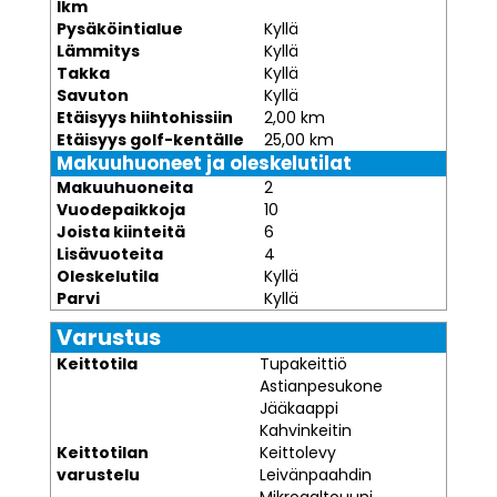
lkm
Pysäköintialue
Kyllä
Lämmitys
Kyllä
Takka
Kyllä
Savuton
Kyllä
Etäisyys hiihtohissiin
2,00 km
Etäisyys golf-kentälle
25,00 km
Makuuhuoneet ja oleskelutilat
Makuuhuoneita
2
Vuodepaikkoja
10
Joista kiinteitä
6
Lisävuoteita
4
Oleskelutila
Kyllä
Parvi
Kyllä
Varustus
Keittotila
Tupakeittiö
Astianpesukone
Jääkaappi
Kahvinkeitin
Keittotilan
Keittolevy
varustelu
Leivänpaahdin