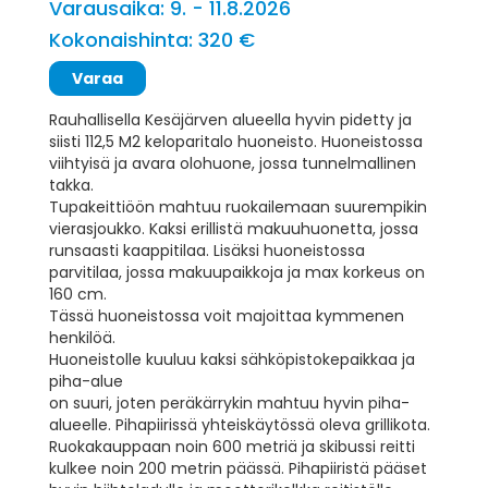
Varausaika: 9. - 11.8.2026
Kokonaishinta: 320 €
Rauhallisella Kesäjärven alueella hyvin pidetty ja
siisti 112,5 M2 keloparitalo huoneisto. Huoneistossa
viihtyisä ja avara olohuone, jossa tunnelmallinen
takka.
Tupakeittiöön mahtuu ruokailemaan suurempikin
vierasjoukko. Kaksi erillistä makuuhuonetta, jossa
runsaasti kaappitilaa. Lisäksi huoneistossa
parvitilaa, jossa makuupaikkoja ja max korkeus on
160 cm.
Tässä huoneistossa voit majoittaa kymmenen
henkilöä.
Huoneistolle kuuluu kaksi sähköpistokepaikkaa ja
piha-alue
on suuri, joten peräkärrykin mahtuu hyvin piha-
alueelle. Pihapiirissä yhteiskäytössä oleva grillikota.
Ruokakauppaan noin 600 metriä ja skibussi reitti
kulkee noin 200 metrin päässä. Pihapiiristä pääset