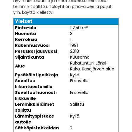
hyvin hiihtoladulle ja moottorikelkka reitistölle.
Lemmikit sallittu. Taloyhtiön piha-alueella paljut
ym. käyttö kielletty.
Yleiset
Pinta-ala
112,50 m²
Huoneita
3
Kerroksia
1
Rakennusvuosi
1991
Peruskorjausvuosi
2018
Sijaintikunta
Kuusamo
Rukatunturi, Länsi-
Alue
Ruka, Kesäjärven alue
Pysäköintipaikkoja
Kyllä
Soveltuu
Ei sovellu
liikuntaesteisille
Soveltuu huonosti
Ei sovellu
liikkuville
Lemmikkieläimet
Sallittu
sallittu
Lämmityspistoke
Kyllä
autolle
Sähköpistokkeiden
2