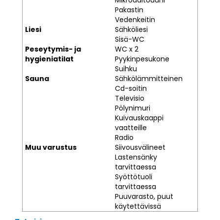
Mikroaaltouuni
Pakastin
Vedenkeitin
Liesi
Sähköliesi
Sisä-WC
Peseytymis- ja
WC x 2
hygieniatilat
Pyykinpesukone
Suihku
Sauna
Sähkölämmitteinen
Cd-soitin
Televisio
Pölynimuri
Kuivauskaappi
vaatteille
Radio
Muu varustus
Siivousvälineet
Lastensänky
tarvittaessa
Syöttötuoli
tarvittaessa
Puuvarasto, puut
käytettävissä