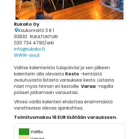
RukaKo Oy
Kaukonraitti 3 B 1
93830 RUKATUNTURI
020 734 4790/arki
info@rukako.fi
WWW-sivut
Valitse kalenterista tulopäiväsi ja sen jälkeen
kalenterin alla olevasta
Kesto
-kentästä
avautuvasta listasta varauksesi kesto. Listasta
näet myös hinnan eri kestoille.
Varaa
-napilla
pääset jatkamaan varaustasi.
Vihreä värillä kalenteri ehdottaa ensimmäistä
varattavissa olevaa ajankohtaa.
Toimitusmaksu 16 EUR lisätään varaukseen.
Valittu
Vapaa