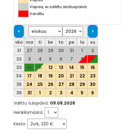
Vapaa, ei sallittu aloituspäivä
Varattu
vko
ma
ti
ke
to
pe
la
su
31
27
28
29
30
31
1
2
32
3
4
5
6
7
8
9
33
10
11
12
13
14
15
16
34
17
18
19
20
21
22
23
35
24
25
26
27
28
29
30
36
31
1
2
3
4
5
6
Valittu tulopäivä:
09.08.2026
Henkilömäärä:
Kesto: