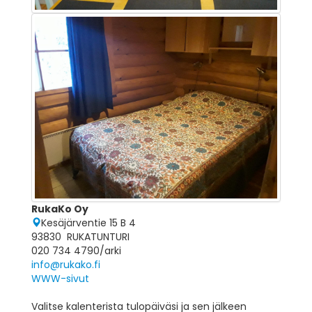
RukaKo Oy
Kesäjärventie 15 B 4
93830 RUKATUNTURI
020 734 4790/arki
info@rukako.fi
WWW-sivut
Valitse kalenterista tulopäiväsi ja sen jälkeen