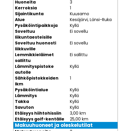
Huoneita
3
Kerroksia
1
Sijaintikunta
Kuusamo
Alue
Kesäjärvi, Länsi-Ruka
Pysäköintipaikkoja
Kyllä
Soveltuu
Ei sovellu
liikuntaesteisille
Soveltuu huonosti
Ei sovellu
liikkuville
Lemmikkieläimet
Ei sallittu
sallittu
Lämmityspistoke
Kyllä
autolle
Sähköpistokkeiden
1
lkm
Pysäköintialue
Kyllä
Lämmitys
Kyllä
Takka
Kyllä
Savuton
Kyllä
Etäisyys hiihtohissiin
3,00 km
Etäisyys golf-kentälle
25,00 km
Makuuhuoneet ja oleskelutilat