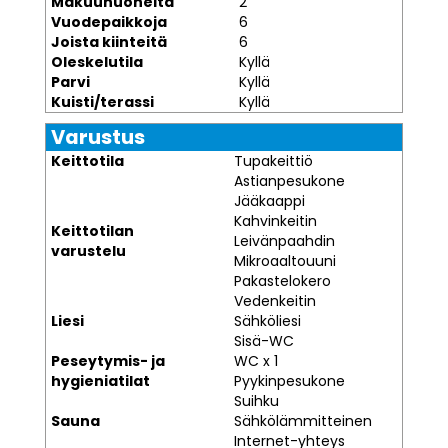
Makuuhuoneita
2
Vuodepaikkoja
6
Joista kiinteitä
6
Oleskelutila
Kyllä
Parvi
Kyllä
Kuisti/terassi
Kyllä
Varustus
Keittotila
Tupakeittiö
Astianpesukone
Jääkaappi
Kahvinkeitin
Keittotilan
Leivänpaahdin
varustelu
Mikroaaltouuni
Pakastelokero
Vedenkeitin
Liesi
Sähköliesi
Sisä-WC
Peseytymis- ja
WC x 1
hygieniatilat
Pyykinpesukone
Suihku
Sauna
Sähkölämmitteinen
Internet-yhteys