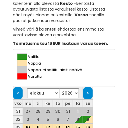
kalenterin alla olevasta
Kesto
-kentästä
avautuvasta listasta varauksesi kesto. Listasta
näet myös hinnan eri kestoille.
Varaa
-napilla
pääset jatkamaan varaustasi.
Vihreä värillä kalenteri ehdottaa ensimmäistä
varattavissa olevaa ajankohtaa.
Toimitusmaksu 16 EUR lisätään varaukseen.
Valittu
Vapaa
Vapaa, ei sallittu aloituspäivä
Varattu
vko
ma
ti
ke
to
pe
la
su
31
27
28
29
30
31
1
2
32
3
4
5
6
7
8
9
33
10
11
12
13
14
15
16