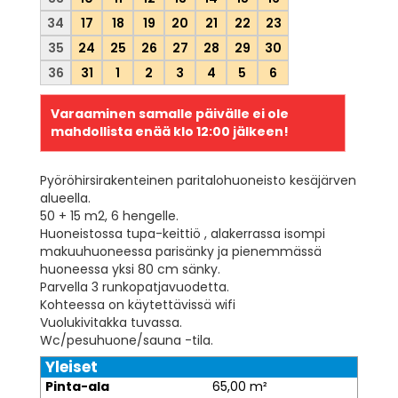
34
17
18
19
20
21
22
23
35
24
25
26
27
28
29
30
36
31
1
2
3
4
5
6
Varaaminen samalle päivälle ei ole
mahdollista enää klo
12:00
jälkeen!
Pyöröhirsirakenteinen paritalohuoneisto kesäjärven
alueella.
50 + 15 m2, 6 hengelle.
Huoneistossa tupa-keittiö , alakerrassa isompi
makuuhuoneessa parisänky ja pienemmässä
huoneessa yksi 80 cm sänky.
Parvella 3 runkopatjavuodetta.
Kohteessa on käytettävissä wifi
Vuolukivitakka tuvassa.
Wc/pesuhuone/sauna -tila.
Yleiset
Pinta-ala
65,00 m²