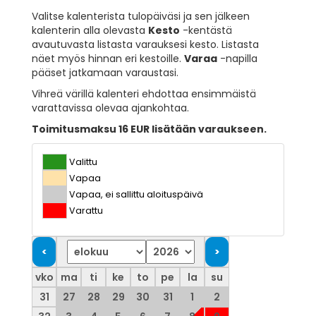
Valitse kalenterista tulopäiväsi ja sen jälkeen
kalenterin alla olevasta
Kesto
-kentästä
avautuvasta listasta varauksesi kesto. Listasta
näet myös hinnan eri kestoille.
Varaa
-napilla
pääset jatkamaan varaustasi.
Vihreä värillä kalenteri ehdottaa ensimmäistä
varattavissa olevaa ajankohtaa.
Toimitusmaksu 16 EUR lisätään varaukseen.
Valittu
Vapaa
Vapaa, ei sallittu aloituspäivä
Varattu
vko
ma
ti
ke
to
pe
la
su
31
27
28
29
30
31
1
2