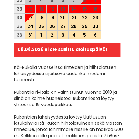
32
3
4
5
6
7
8
9
33
10
11
12
13
14
15
16
34
17
18
19
20
21
22
23
35
24
25
26
27
28
29
30
36
31
1
2
3
4
5
6
08.08.2026
ei ole sallittu aloituspäivä!
Itä-Rukalla Vuosselissa rinteiden ja hiihtolatujen
läheisyydessä sijaitseva uudehko moderni
huoneisto.
Rukantrio rivitalo on valmistunut vuonna 2018 ja
siinä on kolme huoneistoa. Rukantriosta löytyy
yhteensä 19 vuodepaikkaa.
Rukantrion läheisyydestä löytyy Uuttusuon
latukahvila Itä-Rukan hiihtolatuineen sekä Maston
rinnealue, jonka lähimmälle hissille on matkaa 600
m. Kelkkareitille pääset mökkitien päästä. SkiBus-