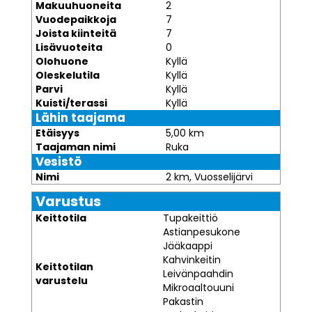
Makuuhuoneita
2
Vuodepaikkoja
7
Joista kiinteitä
7
Lisävuoteita
0
Olohuone
Kyllä
Oleskelutila
Kyllä
Parvi
Kyllä
Kuisti/terassi
Kyllä
Lähin taajama
Etäisyys
5,00 km
Taajaman nimi
Ruka
Vesistö
Nimi
2 km, Vuosselijärvi
Varustus
Keittotila
Tupakeittiö
Astianpesukone
Jääkaappi
Kahvinkeitin
Keittotilan
Leivänpaahdin
varustelu
Mikroaaltouuni
Pakastin