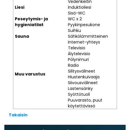
Vedenkeitin
Liesi
Induktioliesi
Sisä-WC
Peseytymis- ja
WC x 2
hygieniatilat
Pyykinpesukone
Suihku
Sauna
Sähkölämmitteinen
Internet-yhteys
Televisio
Älytelevisio
Pölynimuri
Radio
Silitysvälineet
Muu varustus
Hiustenkuivaaja
Siivousvälineet
Lastensänky
Syöttötuoli
Puuvarasto, puut
käytettävissä
Takaisin