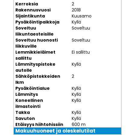
Kerroksia
2
Rakennusvuosi
2018
Sijaintikunta
Kuusamo
Pysäköintipaikkoja
Kyllä
Soveltuu
Soveltuu
liikuntaesteisille
Soveltuu huonosti
Soveltuu
liikkuville
Lemmikkieläimet
Ei sallittu
sallittu
Lämmityspistoke
Kyllä
autolle
Sähköpistokkeiden
2
lkm
Pysäköintialue
Kyllä
Lämmitys
Kyllä
Koneellinen
Kyllä
ilmastointi
Takka
Kyllä
Savuton
Kyllä
Etäisyys hiihtohissiin
600 m
Makuuhuoneet ja oleskelutilat