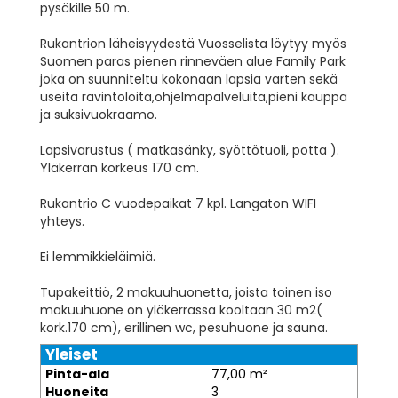
pysäkille 50 m.
Rukantrion läheisyydestä Vuosselista löytyy myös
Suomen paras pienen rinneväen alue Family Park
joka on suunniteltu kokonaan lapsia varten sekä
useita ravintoloita,ohjelmapalveluita,pieni kauppa
ja suksivuokraamo.
Lapsivarustus ( matkasänky, syöttötuoli, potta ).
Yläkerran korkeus 170 cm.
Rukantrio C vuodepaikat 7 kpl. Langaton WIFI
yhteys.
Ei lemmikkieläimiä.
Tupakeittiö, 2 makuuhuonetta, joista toinen iso
makuuhuone on yläkerrassa kooltaan 30 m2(
kork.170 cm), erillinen wc, pesuhuone ja sauna.
Yleiset
Pinta-ala
77,00 m²
Huoneita
3