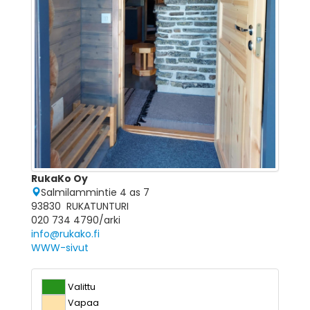
RukaKo Oy
Salmilammintie 4 as 7
93830 RUKATUNTURI
020 734 4790/arki
info@rukako.fi
WWW-sivut
Valittu
Vapaa