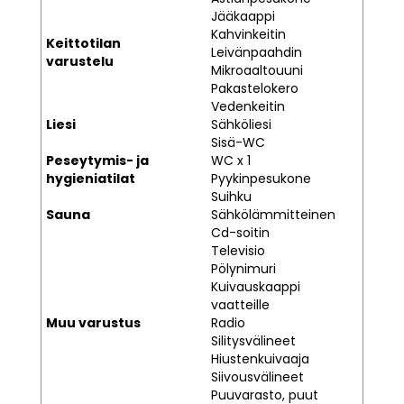
Jääkaappi
Kahvinkeitin
Keittotilan
Leivänpaahdin
varustelu
Mikroaaltouuni
Pakastelokero
Vedenkeitin
Liesi
Sähköliesi
Sisä-WC
Peseytymis- ja
WC x 1
hygieniatilat
Pyykinpesukone
Suihku
Sauna
Sähkölämmitteinen
Cd-soitin
Televisio
Pölynimuri
Kuivauskaappi
vaatteille
Muu varustus
Radio
Silitysvälineet
Hiustenkuivaaja
Siivousvälineet
Puuvarasto, puut