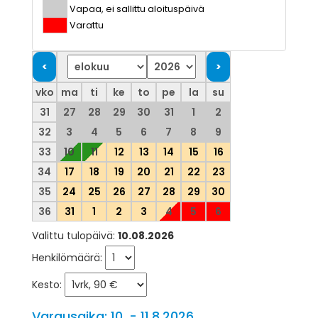
Vapaa, ei sallittu aloituspäivä
Varattu
vko
ma
ti
ke
to
pe
la
su
31
27
28
29
30
31
1
2
32
3
4
5
6
7
8
9
33
10
11
12
13
14
15
16
34
17
18
19
20
21
22
23
35
24
25
26
27
28
29
30
36
31
1
2
3
4
5
6
Valittu tulopäivä:
10.08.2026
Henkilömäärä:
Kesto:
Varausaika: 10. - 11.8.2026