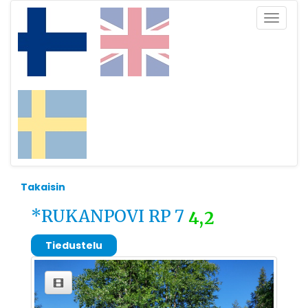
Toggle
navigat
Takaisin
*RUKANPOVI RP 7
4,2