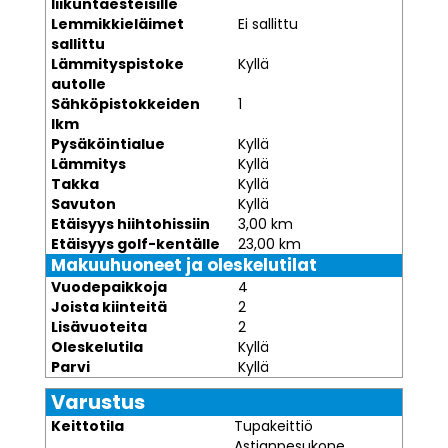
liikuntaesteisille
Lemmikkieläimet
Ei sallittu
sallittu
Lämmityspistoke
Kyllä
autolle
Sähköpistokkeiden
1
lkm
Pysäköintialue
Kyllä
Lämmitys
Kyllä
Takka
Kyllä
Savuton
Kyllä
Etäisyys hiihtohissiin
3,00 km
Etäisyys golf-kentälle
23,00 km
Makuuhuoneet ja oleskelutilat
Vuodepaikkoja
4
Joista kiinteitä
2
Lisävuoteita
2
Oleskelutila
Kyllä
Parvi
Kyllä
Varustus
Keittotila
Tupakeittiö
Astianpesukone