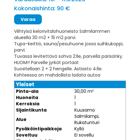
Kokonaishinta: 90 €
Viihtyisä kelorivitalohuoneisto Salmilammen
alueella 30 m2 + 15 m2 parvi.
Tupa-keittiö, sauna/pesuhuone jossa suihkukoppi,
parvi.
Tuvassa levitettävä sohva 2:lle, parvella parisänky.
HUOM!! Parvelle jyrkät portaat
Suositellaan 2 + 2 hengelle. Astiasto 4:lle.
Kohteessa on mahdollista ladata autoa
Yleiset
Pinta-ala
30,00 m²
Huoneita
1
Kerroksia
1
Sijaintikunta
Kuusamo
Salmilampi,
Alue
Rukatunturi
Pysäköintipaikkoja
Kyllä
Soveltuu
Ei sovellu