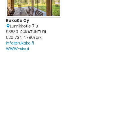
RukaKo Oy
Lumikkotie 7 B
93830 RUKATUNTURI
020 734 4790/arki
info@rukako.fi
WWW-sivut