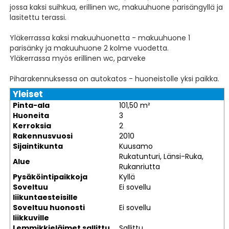
jossa kaksi suihkua, erillinen wc, makuuhuone parisängyllä ja
lasitettu terassi.
Yläkerrassa kaksi makuuhuonetta - makuuhuone 1
parisänky ja makuuhuone 2 kolme vuodetta.
Yläkerrassa myös erillinen wc, parveke
Piharakennuksessa on autokatos - huoneistolle yksi paikka.
Yleiset
Pinta-ala
101,50 m²
Huoneita
3
Kerroksia
2
Rakennusvuosi
2010
Sijaintikunta
Kuusamo
Rukatunturi, Länsi-Ruka,
Alue
Rukanriutta
Pysäköintipaikkoja
Kyllä
Soveltuu
Ei sovellu
liikuntaesteisille
Soveltuu huonosti
Ei sovellu
liikkuville
Lemmikkieläimet sallittu
Sallittu