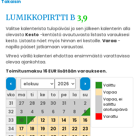
Takaisin
LUMIKKOPIRTTI B
3,9
Valitse kalenterista tulopäiväsi ja sen jälkeen kalenterin alla
olevasta
Kesto
-kentästä avautuvasta listasta varauksesi
kesto. Listasta näet myös hinnan eri kestoille.
Varaa
-
napilla pääset jatkamaan varaustasi.
Vihreä värillä kalenteri ehdottaa ensimmäistä varattavissa
olevaa ajankohtaa.
Toimitusmaksu 16 EUR lisätään varaukseen.
Valittu
Vapaa
vko
ma
ti
ke
to
pe
la
su
Vapaa, ei
31
27
28
29
30
31
1
2
sallittu
aloituspäivä
32
3
4
5
6
7
8
9
Varattu
33
10
11
12
13
14
15
16
34
17
18
19
20
21
22
23