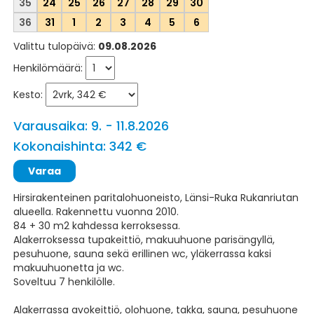
35
24
25
26
27
28
29
30
36
31
1
2
3
4
5
6
Valittu tulopäivä:
09.08.2026
Henkilömäärä:
Kesto:
Varausaika: 9. - 11.8.2026
Kokonaishinta: 342 €
Hirsirakenteinen paritalohuoneisto, Länsi-Ruka Rukanriutan
alueella. Rakennettu vuonna 2010.
84 + 30 m2 kahdessa kerroksessa.
Alakerroksessa tupakeittiö, makuuhuone parisängyllä,
pesuhuone, sauna sekä erillinen wc, yläkerrassa kaksi
makuuhuonetta ja wc.
Soveltuu 7 henkilölle.
Alakerrassa avokeittiö, olohuone, takka, sauna, pesuhuone