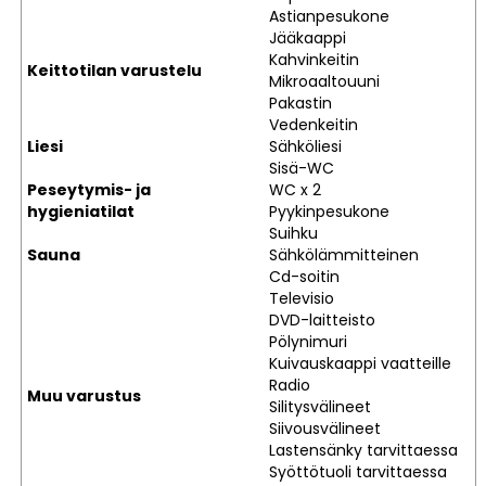
Astianpesukone
Jääkaappi
Kahvinkeitin
Keittotilan varustelu
Mikroaaltouuni
Pakastin
Vedenkeitin
Liesi
Sähköliesi
Sisä-WC
Peseytymis- ja
WC x 2
hygieniatilat
Pyykinpesukone
Suihku
Sauna
Sähkölämmitteinen
Cd-soitin
Televisio
DVD-laitteisto
Pölynimuri
Kuivauskaappi vaatteille
Radio
Muu varustus
Silitysvälineet
Siivousvälineet
Lastensänky tarvittaessa
Syöttötuoli tarvittaessa