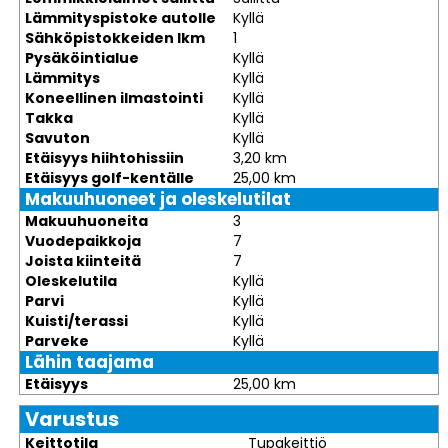
Lämmityspistoke autolle
Kyllä
Sähköpistokkeiden lkm
1
Pysäköintialue
Kyllä
Lämmitys
Kyllä
Koneellinen ilmastointi
Kyllä
Takka
Kyllä
Savuton
Kyllä
Etäisyys hiihtohissiin
3,20 km
Etäisyys golf-kentälle
25,00 km
Makuuhuoneet ja oleskelutilat
Makuuhuoneita
3
Vuodepaikkoja
7
Joista kiinteitä
7
Oleskelutila
Kyllä
Parvi
Kyllä
Kuisti/terassi
Kyllä
Parveke
Kyllä
Lähin taajama
Etäisyys
25,00 km
Varustus
Keittotila
Tupakeittiö