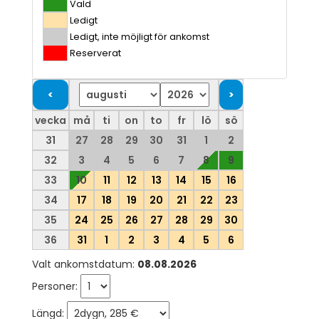
Vald
Ledigt
Ledigt, inte möjligt för ankomst
Reserverat
vecka
må
ti
on
to
fr
lö
sö
31
27
28
29
30
31
1
2
32
3
4
5
6
7
8
9
33
10
11
12
13
14
15
16
34
17
18
19
20
21
22
23
35
24
25
26
27
28
29
30
36
31
1
2
3
4
5
6
Valt ankomstdatum:
08.08.2026
Personer:
Längd: