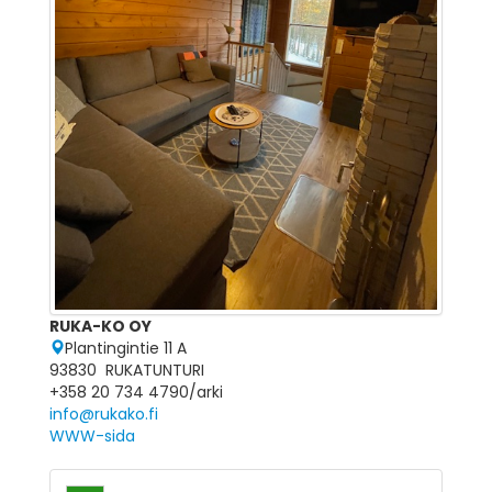
RUKA-KO OY
Plantingintie 11 A
93830 RUKATUNTURI
+358 20 734 4790/arki
info@rukako.fi
WWW-sida