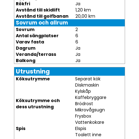
Rökfri
Ja
Avstånd till skidlift
1,20 km
Avstånd till golfbanan
20,00 km
Sovrum och allrum
Sovrum
2
Antal sängplatser
6
Varav fasta
6
Dagrum
Ja
Veranda/terrass
Ja
Balkong
Ja
Utrustning
Köksutrymme
Separat kök
Diskmaskin
Kylskåp
Kaffebryggare
Köksutrymme och
Brödrost
dess utrustning
Mikrovågsugn
Frysbox
Vattenkokare
Spis
Elspis
Toalett inne