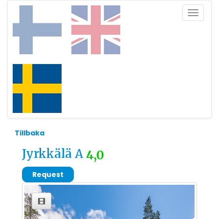
Toggle
navigat
Tillbaka
Jyrkkälä A
4,0