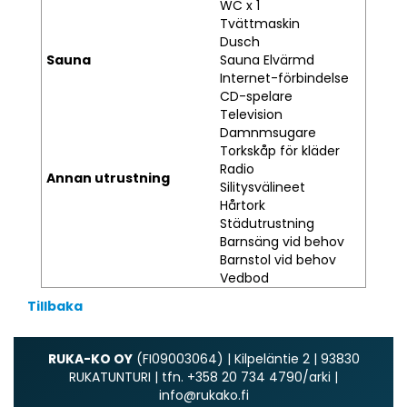
WC x 1
Tvättmaskin
Dusch
Sauna
Sauna Elvärmd
Internet-förbindelse
CD-spelare
Television
Damnmsugare
Torkskåp för kläder
Radio
Annan utrustning
Silitysvälineet
Hårtork
Städutrustning
Barnsäng vid behov
Barnstol vid behov
Vedbod
Tillbaka
RUKA-KO OY
(FI09003064) | Kilpeläntie 2 | 93830
RUKATUNTURI | tfn. +358 20 734 4790/arki |
info@rukako.fi