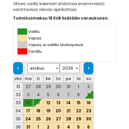
Vihreä värillä kalenteri ehdottaa ensimmäistä
varattavissa olevaa ajankohtaa.
Toimitusmaksu 16 EUR lisätään varaukseen.
Valittu
Vapaa
Vapaa, ei sallittu aloituspäivä
Varattu
vko
ma
ti
ke
to
pe
la
su
31
27
28
29
30
31
1
2
32
3
4
5
6
7
8
9
33
10
11
12
13
14
15
16
34
17
18
19
20
21
22
23
35
24
25
26
27
28
29
30
36
31
1
2
3
4
5
6