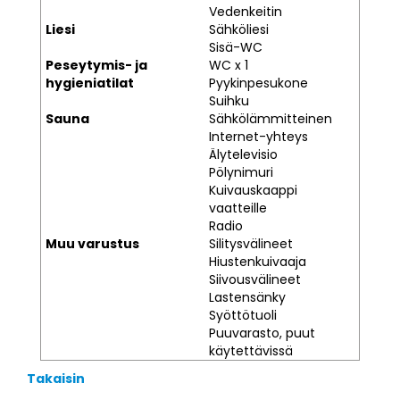
Vedenkeitin
Liesi
Sähköliesi
Sisä-WC
Peseytymis- ja
WC x 1
hygieniatilat
Pyykinpesukone
Suihku
Sauna
Sähkölämmitteinen
Internet-yhteys
Älytelevisio
Pölynimuri
Kuivauskaappi
vaatteille
Radio
Muu varustus
Silitysvälineet
Hiustenkuivaaja
Siivousvälineet
Lastensänky
Syöttötuoli
Puuvarasto, puut
käytettävissä
Takaisin