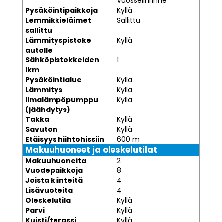
Vuosselinrinne
Pysäköintipaikkoja
Kyllä
Lemmikkieläimet
Sallittu
sallittu
Lämmityspistoke
Kyllä
autolle
Sähköpistokkeiden
1
lkm
Pysäköintialue
Kyllä
Lämmitys
Kyllä
Ilmalämpöpumppu
Kyllä
(jäähdytys)
Takka
Kyllä
Savuton
Kyllä
Etäisyys hiihtohissiin
600 m
Makuuhuoneet ja oleskelutilat
Makuuhuoneita
2
Vuodepaikkoja
8
Joista kiinteitä
4
Lisävuoteita
4
Oleskelutila
Kyllä
Parvi
Kyllä
Kuisti/terassi
Kyllä