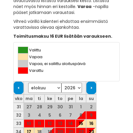
avautuvasta listasta varauksesi kesto. Listasta
näet myös hinnan eri kestoille.
Varaa
-napilla
pääset jatkamaan varaustasi.
Vihreä värillä kalenteri ehdottaa ensimmäistä
varattavissa olevaa ajankohtaa.
Toimitusmaksu 16 EUR lisätään varaukseen.
Valittu
Vapaa
Vapaa, ei sallittu aloituspäivä
Varattu
vko
ma
ti
ke
to
pe
la
su
31
27
28
29
30
31
1
2
32
3
4
5
6
7
8
9
33
10
11
12
13
14
15
16
34
17
18
19
20
21
22
23