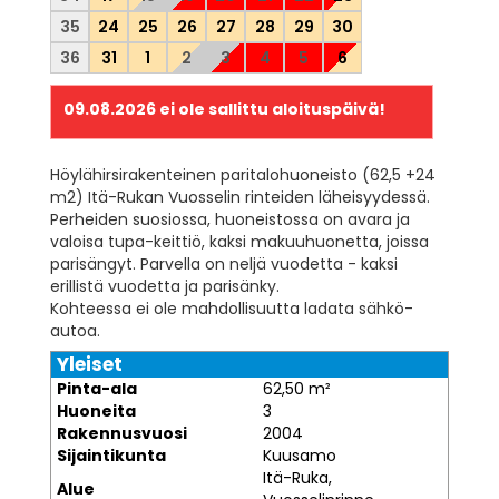
35
24
25
26
27
28
29
30
36
31
1
2
3
4
5
6
09.08.2026
ei ole sallittu aloituspäivä!
Höylähirsirakenteinen paritalohuoneisto (62,5 +24
m2) Itä-Rukan Vuosselin rinteiden läheisyydessä.
Perheiden suosiossa, huoneistossa on avara ja
valoisa tupa-keittiö, kaksi makuuhuonetta, joissa
parisängyt. Parvella on neljä vuodetta - kaksi
erillistä vuodetta ja parisänky.
Kohteessa ei ole mahdollisuutta ladata sähkö-
autoa.
Yleiset
Pinta-ala
62,50 m²
Huoneita
3
Rakennusvuosi
2004
Sijaintikunta
Kuusamo
Itä-Ruka,
Alue