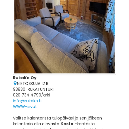
RukaKo Oy
NIETOSKUJA 12 B
93830 RUKATUNTURI
020 734 4790/arki
info@rukako.fi
WWW-sivut
Valitse kalenterista tulopäiväsi ja sen jälkeen
kalenterin alla olevasta
Kesto
-kentästä