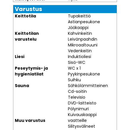
Varustus
Keittotila
Tupakeittiö
Astianpesukone
Jääkaappi
Keittotilan
Kahvinkeitin
varustelu
Leivänpaahdin
Mikroaaltouuni
Vedenkeitin
Liesi
Induktioliesi
Sisä-WC
Peseytymis- ja
WC x 1
hygieniatilat
Pyykinpesukone
Suihku
Sauna
Sähkölämmitteinen
Cd-soitin
Televisio
DVD-laitteisto
Pölynimuri
Kuivauskaappi
Muu varustus
vaatteille
Silitysvälineet