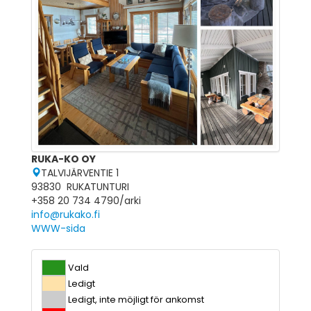
RUKA-KO OY
TALVIJÄRVENTIE 1
93830 RUKATUNTURI
+358 20 734 4790/arki
info@rukako.fi
WWW-sida
Vald
Ledigt
Ledigt, inte möjligt för ankomst