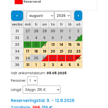
Reserverat
vecka
må
ti
on
to
fr
lö
sö
31
27
28
29
30
31
1
2
32
3
4
5
6
7
8
9
33
10
11
12
13
14
15
16
34
17
18
19
20
21
22
23
35
24
25
26
27
28
29
30
36
31
1
2
3
4
5
6
Valt ankomstdatum:
09.08.2026
Personer:
Längd:
Reserveringstid: 9. - 12.8.2026
Totalpris:
395
316 €