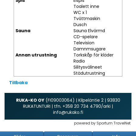
Spis
Elspis
Toalett inne
WC x 1
Tvättmaskin
Dusch
Sauna
Sauna Elvärmd
CD-spelare
Television
Damnmsugare
Annan utrustning
Torkskåp för kläder
Radio
Silitysvälineet
Städutrustning
Tillbaka
RUKA-KO OY
(FI09003064) | Kilpeläntie 2 | 93830
RUKATUNTURI | tfn. +358 20 734 4790/arki |
info@rukako.fi
powered by Sportum TravelNet