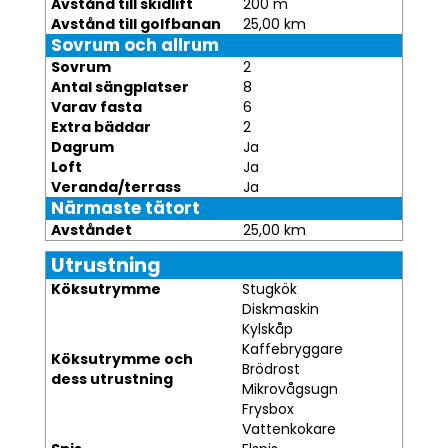
Avstånd till skidlift
200 m
Avstånd till golfbanan
25,00 km
Sovrum och allrum
Sovrum
2
Antal sängplatser
8
Varav fasta
6
Extra bäddar
2
Dagrum
Ja
Loft
Ja
Veranda/terrass
Ja
Närmaste tätort
Avståndet
25,00 km
Utrustning
Köksutrymme
Stugkök
Diskmaskin
Kylskåp
Kaffebryggare
Köksutrymme och
Brödrost
dess utrustning
Mikrovågsugn
Frysbox
Vattenkokare