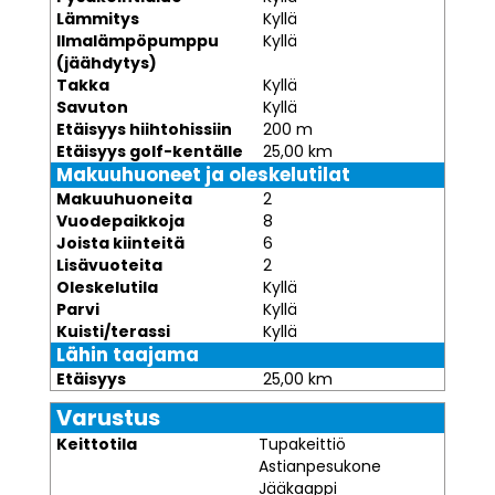
Lämmitys
Kyllä
Ilmalämpöpumppu
Kyllä
(jäähdytys)
Takka
Kyllä
Savuton
Kyllä
Etäisyys hiihtohissiin
200 m
Etäisyys golf-kentälle
25,00 km
Makuuhuoneet ja oleskelutilat
Makuuhuoneita
2
Vuodepaikkoja
8
Joista kiinteitä
6
Lisävuoteita
2
Oleskelutila
Kyllä
Parvi
Kyllä
Kuisti/terassi
Kyllä
Lähin taajama
Etäisyys
25,00 km
Varustus
Keittotila
Tupakeittiö
Astianpesukone
Jääkaappi