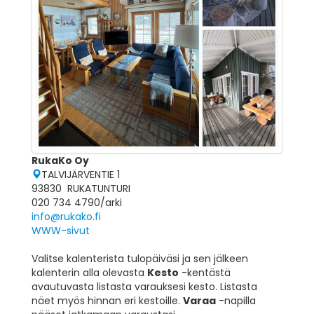
RukaKo Oy
TALVIJÄRVENTIE 1
93830 RUKATUNTURI
020 734 4790/arki
info@rukako.fi
WWW-sivut
Valitse kalenterista tulopäiväsi ja sen jälkeen
kalenterin alla olevasta
Kesto
-kentästä
avautuvasta listasta varauksesi kesto. Listasta
näet myös hinnan eri kestoille.
Varaa
-napilla