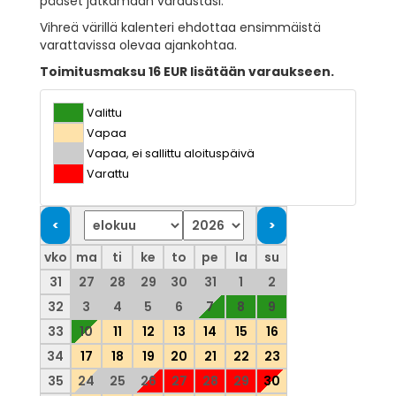
pääset jatkamaan varaustasi.
Vihreä värillä kalenteri ehdottaa ensimmäistä
varattavissa olevaa ajankohtaa.
Toimitusmaksu 16 EUR lisätään varaukseen.
Valittu
Vapaa
Vapaa, ei sallittu aloituspäivä
Varattu
vko
ma
ti
ke
to
pe
la
su
31
27
28
29
30
31
1
2
32
3
4
5
6
7
8
9
33
10
11
12
13
14
15
16
34
17
18
19
20
21
22
23
35
24
25
26
27
28
29
30