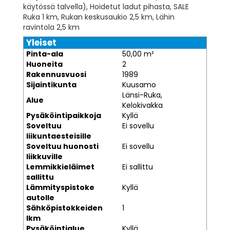
käytössä talvella), Hoidetut ladut pihasta, SALE
Ruka 1 km, Rukan keskusaukio 2,5 km, Lähin
ravintola 2,5 km
Yleiset
Pinta-ala
50,00 m²
Huoneita
2
Rakennusvuosi
1989
Sijaintikunta
Kuusamo
Länsi-Ruka,
Alue
Kelokivakka
Pysäköintipaikkoja
Kyllä
Soveltuu
Ei sovellu
liikuntaesteisille
Soveltuu huonosti
Ei sovellu
liikkuville
Lemmikkieläimet
Ei sallittu
sallittu
Lämmityspistoke
Kyllä
autolle
Sähköpistokkeiden
1
lkm
Pysäköintialue
Kyllä