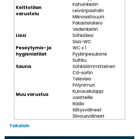
Kahvinkeitin
Keittotilan
Leivänpaahdin
varustelu
Mikroaaltouuni
Pakastelokero
Vedenkeitin
Liesi
Sähköliesi
Sisä-WC
Peseytymis- ja
WC x 1
hygieniatilat
Pyykinpesukone
Suihku
Sauna
Sähkölämmitteinen
Cd-soitin
Televisio
Pölynimuri
Kuivauskaappi
Muu varustus
vaatteille
Radio
Silitysvälineet
Siivousvälineet
Takaisin