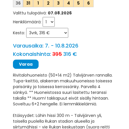
36
31
1
2
3
4
5
6
Valittu tulopäivä:
07.08.2026
Henkilömäärä:
Kesto:
Varausaika: 7. - 10.8.2026
Kokonaishinta:
395
316 €
Rivitalohuoneisto (50+14 m2) Talvijärven rannalla.
Tupa-keittiö, alakerran makuuhuoneissa toisessa
parisänky ja toisessa kerrossänky. Parvella 4
sänkyä. ** Huoneistossa suuri lasitettu teranssi
takalla ** Huom! takkapuut eivät sisälly hintaan.
Soveltuu 6+2 hengelle. Ei lemmikkieläimiä.
Etäisyydet: Lähin hissi 300 m - Talvijärven yli,
toisella puolella Rukan stadion alueella ja
siirtymähissi - vie Rukan keskustaan (suora reitti