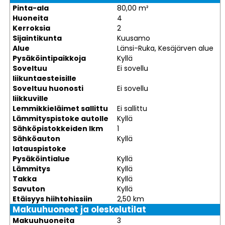
Pinta-ala
80,00 m²
Huoneita
4
Kerroksia
2
Sijaintikunta
Kuusamo
Alue
Länsi-Ruka, Kesäjärven alue
Pysäköintipaikkoja
Kyllä
Soveltuu
Ei sovellu
liikuntaesteisille
Soveltuu huonosti
Ei sovellu
liikkuville
Lemmikkieläimet sallittu
Ei sallittu
Lämmityspistoke autolle
Kyllä
Sähköpistokkeiden lkm
1
Sähköauton
Kyllä
latauspistoke
Pysäköintialue
Kyllä
Lämmitys
Kyllä
Takka
Kyllä
Savuton
Kyllä
Etäisyys hiihtohissiin
2,50 km
Makuuhuoneet ja oleskelutilat
Makuuhuoneita
3