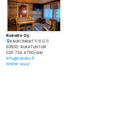
RukaKo Oy
KAUKONRAITTI 6 D 11
93830 RUKATUNTURI
020 734 4790/arki
info@rukako.fi
WWW-sivut