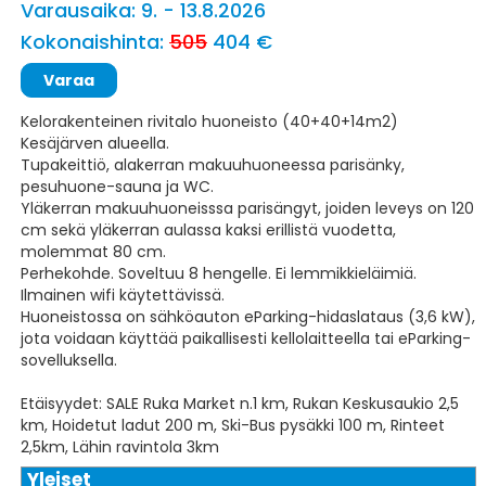
Varausaika: 9. - 13.8.2026
Kokonaishinta:
505
404 €
Kelorakenteinen rivitalo huoneisto (40+40+14m2)
Kesäjärven alueella.
Tupakeittiö, alakerran makuuhuoneessa parisänky,
pesuhuone-sauna ja WC.
Yläkerran makuuhuoneisssa parisängyt, joiden leveys on 120
cm sekä yläkerran aulassa kaksi erillistä vuodetta,
molemmat 80 cm.
Perhekohde. Soveltuu 8 hengelle. Ei lemmikkieläimiä.
Ilmainen wifi käytettävissä.
Huoneistossa on sähköauton eParking-hidaslataus (3,6 kW),
jota voidaan käyttää paikallisesti kellolaitteella tai eParking-
sovelluksella.
Etäisyydet: SALE Ruka Market n.1 km, Rukan Keskusaukio 2,5
km, Hoidetut ladut 200 m, Ski-Bus pysäkki 100 m, Rinteet
2,5km, Lähin ravintola 3km
Yleiset