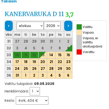
Takaisin
KANERVARUKA D 11
3,7
Valittu
Vapaa
vko
ma
ti
ke
to
pe
la
su
Vapaa, ei
31
27
28
29
30
31
1
2
sallittu
aloituspäivä
32
3
4
5
6
7
8
9
Varattu
33
10
11
12
13
14
15
16
34
17
18
19
20
21
22
23
35
24
25
26
27
28
29
30
36
31
1
2
3
4
5
6
Valittu tulopäivä:
09.08.2026
Henkilömäärä:
Kesto: