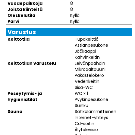
Vuodepaikkoja
8
Joista kiinteitä
8
Oleskelutila
Kyllä
Parvi
Kyllä
Varustus
Keittotila
Tupakeittiö
Astianpesukone
Jääkaappi
Kahvinkeitin
Keittotilan varustelu
Leivänpaahdin
Mikroaaltouuni
Pakastelokero
Vedenkeitin
Sisä-WC
Peseytymis- ja
WC x 1
hygieniatilat
Pyykinpesukone
Suihku
Sauna
Sähkölämmitteinen
Internet-yhteys
Cd-soitin
Älytelevisio